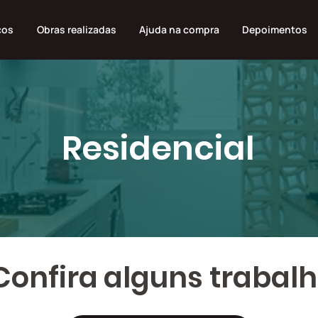
ços
Obras realizadas
Ajuda na compra
Depoimentos
Residencial
Confira
alguns trabal